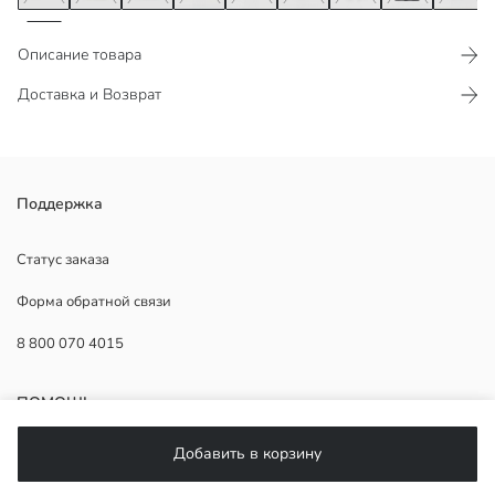
Описание товара
Доставка и Возврат
Мужская футболка с короткими рукавами и воротником-поло,
Поддержка
выполненная из пике из 100% хлопка и застёгивающаяся на
пуговицы.
Статус заказа
Форма обратной связи
8 800 070 4015
Основная Ткань:
Страна происхождения:
Продавец:
ПОМОЩЬ
Бренд:
Пол:
Добавить в корзину
Форма:
Часто задаваемые вопросы
Ткань: