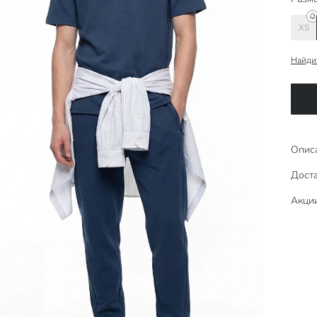
XS
Найди
Опис
Доста
Акци