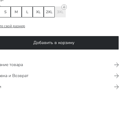
S
M
L
XL
2XL
3XL
те свой размер
Добавить в корзину
ание товара
вка и Возврат
и