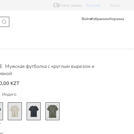
Статус заказа
Pусский
Қазақ
Войти
Избранное
Корзина
DE
Мужская футболка с круглым вырезом и
ивкой
0,00 KZT
Индиго
р: