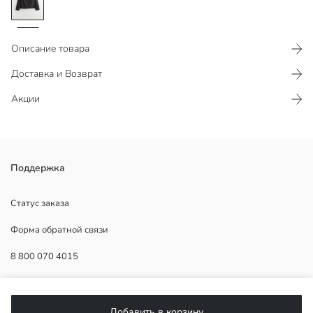
Описание товара
Доставка и Возврат
Акции
Мужской жакет с воротником-стойкой и регланом с длинным
Поддержка
рукавом, застежка-молния спереди и боковые карманы.
Статус заказа
Форма обратной связи
Основная Ткань:
8 800 070 4015
Подкладка:
Страна происхождения:
Продавец:
ПОМОЩЬ
Бренд:
Добавить в корзину