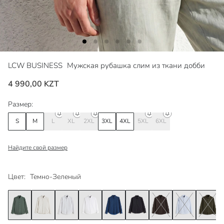
LCW BUSINESS
Мужская рубашка слим из ткани добби
4 990,00 KZT
Размер:
S
M
L
XL
2XL
3XL
4XL
5XL
6XL
Найдите свой размер
Цвет:
Темно-Зеленый