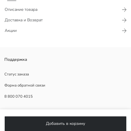
Описание товара
Доставка и Возврат
Акции
Мужская рубашка из однотонной ткани с длинными рукавами,
Поддержка
застёгивается спереди на пуговицы и имеет манжеты на
пуговицах.
Статус заказа
Форма обратной связи
8 800 070 4015
Основная Ткань:
Страна происхождения:
Продавец:
ПОМОЩЬ
Бренд:
Пол:
Добавить в корзину
Форма:
Часто задаваемые вопросы