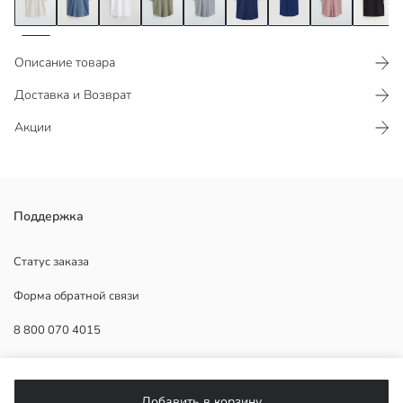
Описание товара
Доставка и Возврат
Акции
Мужская рубашка стандартного кроя, короткий рукав, один
Поддержка
нагрудный карман и льняная смесь как в оригинале.
Статус заказа
Форма обратной связи
Основная Ткань:
8 800 070 4015
Страна происхождения:
Продавец:
Бренд:
ПОМОЩЬ
Пол:
Добавить в корзину