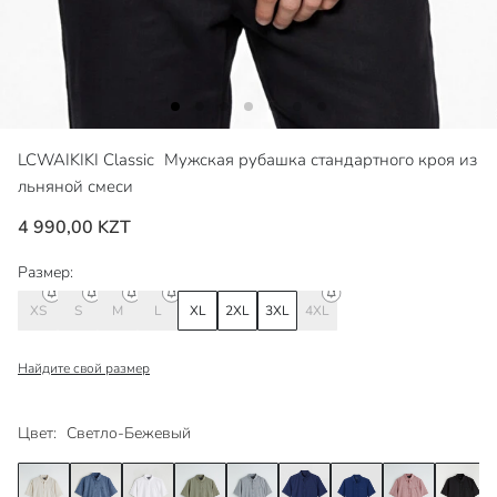
LCWAIKIKI Classic
Мужская рубашка стандартного кроя из
льняной смеси
4 990,00 KZT
Размер:
XS
S
M
L
XL
2XL
3XL
4XL
Найдите свой размер
Цвет:
Светло-Бежевый