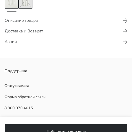
Описание товара
Доставка и Возврат
Акции
Узорчатая мужская рубашка с коротким рукавом выполнена из
Поддержка
100% хлопковой поплиновой ткани и имеет застежку на пуговицах
спереди.
Статус заказа
Форма обратной связи
8 800 070 4015
Основная Ткань:
Страна происхождения:
Продавец:
ПОМОЩЬ
Бренд:
Добавить в корзину