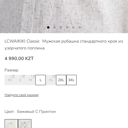
LCWAIKIKI Classic
Мужская рубашка стандартного кроя из
узорчатого поплина
4 990,00 KZT
Размер:
XS
S
M
L
XL
2XL
3XL
Найдите свой размер
Цвет:
Бежевый С Принтом