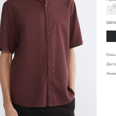
S
Найди
Опис
Доста
Акци