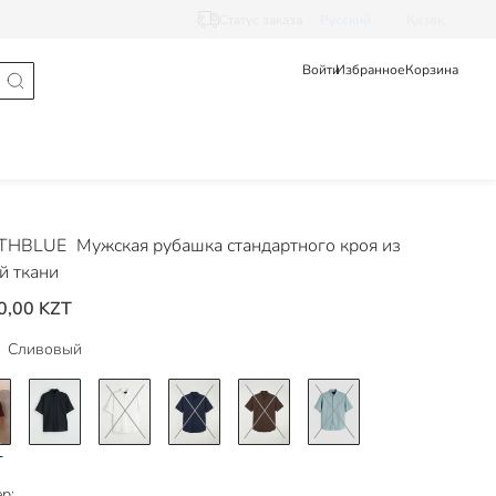
Статус заказа
Pусский
Қазақ
Войти
Избранное
Корзина
THBLUE
Мужская рубашка стандартного кроя из
й ткани
0,00 KZT
Сливовый
р: