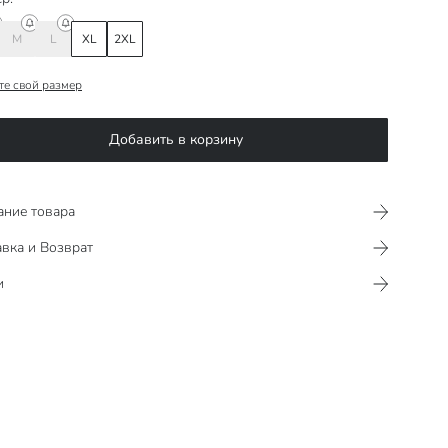
M
L
XL
2XL
те свой размер
Добавить в корзину
ание товара
вка и Возврат
и