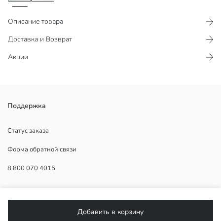
Описание товара
Доставка и Возврат
Акции
Поддержка
Основная Ткань Black:
Страна происхождения:
Статус заказа
Продавец:
Форма обратной связи
Бренд:
Пол:
8 800 070 4015
Состав комплекта:
Толщина:
ПОМОЩЬ
Добавить в корзину
Часто задаваемые вопросы