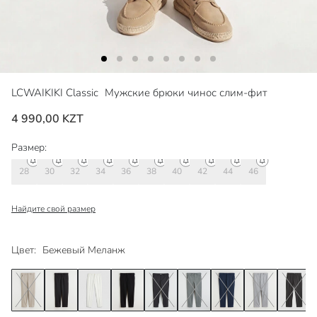
LCWAIKIKI Classic
Мужские брюки чинос слим-фит
4 990,00 KZT
Размер:
28
30
32
34
36
38
40
42
44
46
Найдите свой размер
Цвет:
Бежевый Меланж