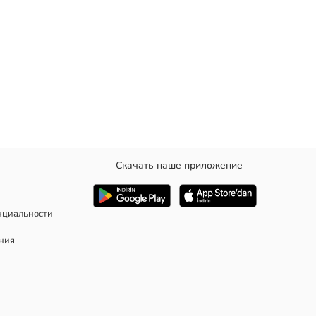
Скачать наше приложение
ют ребристые манжеты.
нциальности
ания