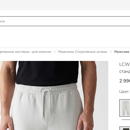
ртивные костюмы -для мужчин
Мужчины Спортивные штаны
Мужские 
LCWA
стан
2 99
Цвет: