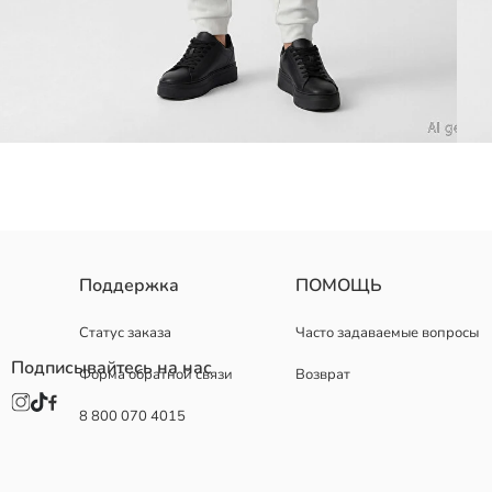
Мужские джоггеры-спортивные штаны изготовлены из интерлоково
Поддержка
ПОМОЩЬ
Статус заказа
Часто задаваемые вопросы
Подписывайтесь на нас
Форма обратной связи
Возврат
Основная Ткань:
Страна происхождения:
8 800 070 4015
Продавец:
Бренд:
Пол:
Форма: