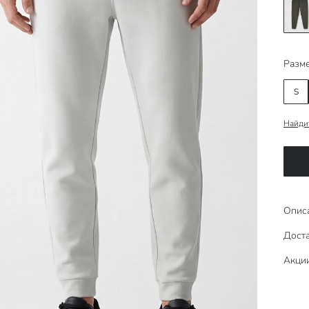
Разме
S
Найди
Опис
Доста
Акци