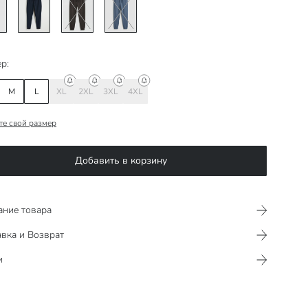
р:
M
L
XL
2XL
3XL
4XL
те свой размер
Добавить в корзину
ание товара
вка и Возврат
и