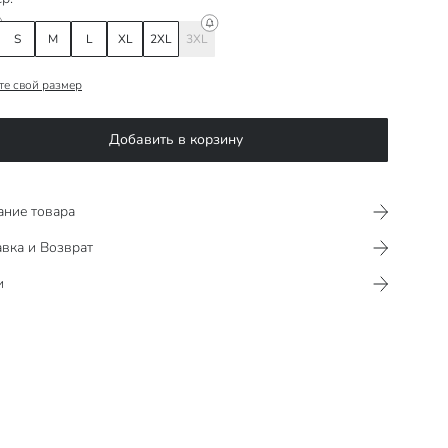
S
M
L
XL
2XL
3XL
те свой размер
Добавить в корзину
ание товара
вка и Возврат
и