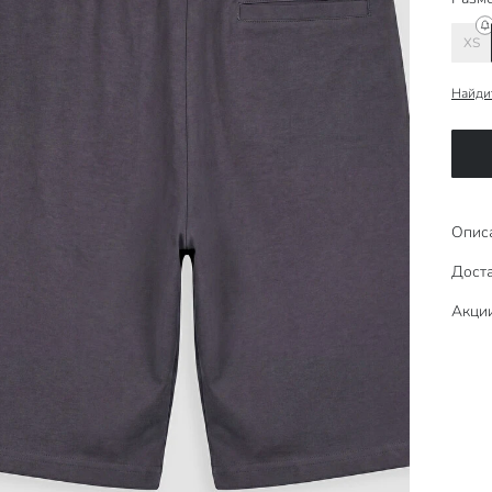
XS
Найди
Опис
Доста
Акци