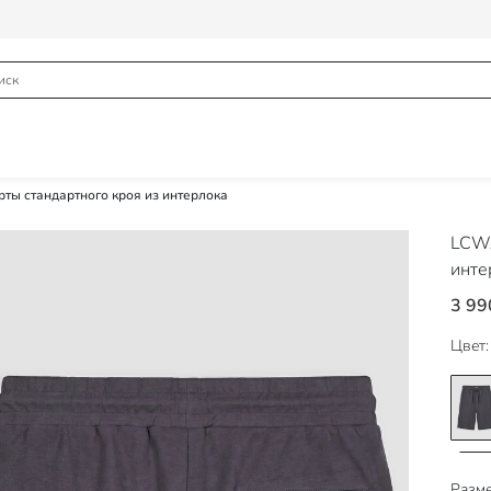
ты стандартного кроя из интерлока
LCWA
инте
3 99
Цвет:
Разме