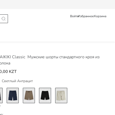
Статус заказа
Pусский
Қазақ
Войти
Избранное
Корзина
IKIKI Classic
Мужские шорты стандартного кроя из
рлока
0,00 KZT
Светлый Антрацит
р: