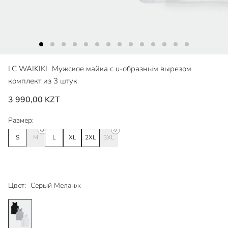
LC WAIKIKI
Мужское майка с u-образным вырезом
комплект из 3 штук
3 990,00 KZT
Размер:
S
M
L
XL
2XL
3XL
Цвет:
Серый Меланж