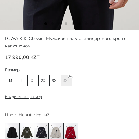
LCWAIKIKI Classic
Мужское пальто стандартного кроя с
капюшоном
17 990,00 KZT
Размер:
M
L
XL
2XL
3XL
4XL
Найдите свой размер
Цвет:
Новый Черный