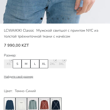
LCWAIKIKI Classic
Мужской свитшот с принтом NYC из
толстой трёхниточной ткани с начёсом
7 990,00 KZT
Размер:
XS
S
M
L
XL
2XL
3XL
Найдите свой размер
Цвет:
Темно-Синий