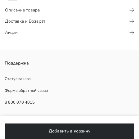
Описание товара
Доставка и Возврат
Акции
Мужской свитшот с воротником-поло и короткой молнией,
Поддержка
выполненный из ткани интерлок; с длинными рукавами,
трикотажными манжетами и нижним краем.
Статус заказа
Форма обратной связи
8 800 070 4015
Основная Ткань:
Страна происхождения:
Продавец:
ПОМОЩЬ
Бренд:
Пол:
Добавить в корзину
Форма:
Часто задаваемые вопросы