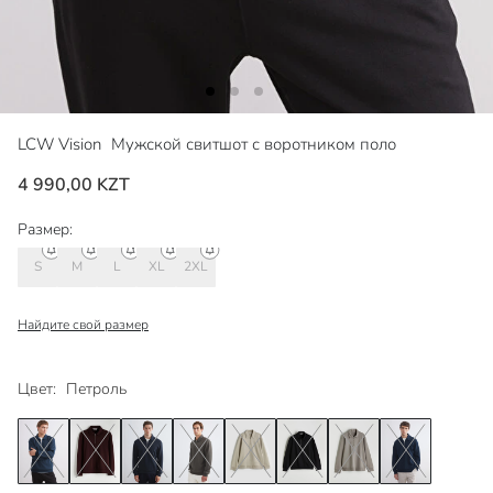
LCW Vision
Мужской свитшот с воротником поло
4 990,00 KZT
Размер:
S
M
L
XL
2XL
Найдите свой размер
Цвет:
Петроль