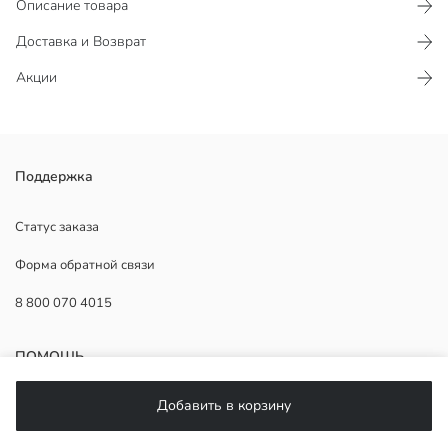
Описание товара
Доставка и Возврат
Акции
Набор грузовиков состоит из 4 штук, имеет сертификат CE.
Поддержка
Основной Материал:
Страна происхождения:
Статус заказа
Продавец:
Форма обратной связи
Бренд:
Пол:
8 800 070 4015
Количество штук:
Возрастной диапазон:
Состав комплекта:
ПОМОЩЬ
Добавить в корзину
Часто задаваемые вопросы
Возврат