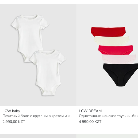
LCW baby
LCW DREAM
Печатный боди с круглым вырезом и коротким рукавом для малышей мальчиков на заклепках, упаковка из 2 штук
2 990,00 KZT
4 990,00 KZT