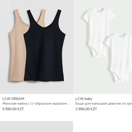
LCW DREAM
LCW baby
Женская майка с U-образным вырезом и ремешками, упаковка из 2 штук
5 990,00 KZT
2 990,00 KZT