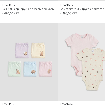
LCW Kids
LCW Kids
Том и Джерри трусы-боксеры для мальчиков с принтом, набор из 3 штук
4 490,00 KZT
4 490,00 KZT
LCW Kids
LCW baby