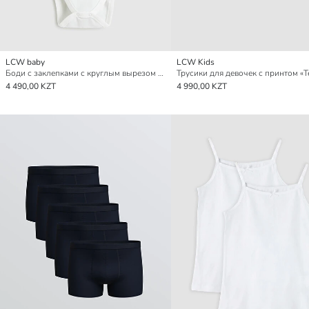
LCW baby
LCW Kids
Боди с заклепками с круглым вырезом для малышек девочек
4 490,00 KZT
4 990,00 KZT