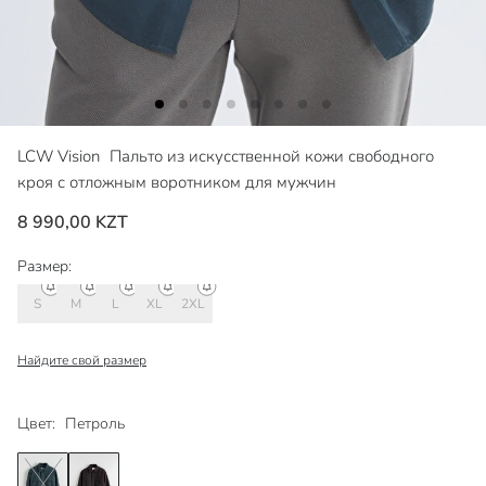
LCW Vision
Пальто из искусственной кожи свободного
кроя с отложным воротником для мужчин
8 990,00 KZT
Размер:
S
M
L
XL
2XL
Найдите свой размер
Цвет:
Петроль