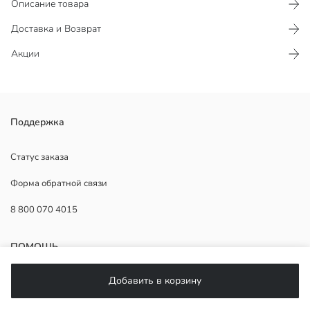
Описание товара
Доставка и Возврат
Акции
Поддержка
Основная Ткань:
Страна происхождения:
Продавец:
Статус заказа
Бренд:
Форма обратной связи
Пол:
Форма:
8 800 070 4015
Толщина:
Длина рукава:
Материал:
ПОМОЩЬ
Воротник:
Добавить в корзину
Часто задаваемые вопросы
Возврат