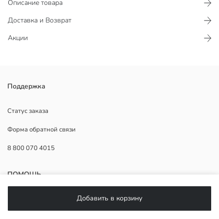
Описание товара
Доставка и Возврат
Акции
Поддержка
Страна происхождения:
Продавец:
Бренд:
Статус заказа
Пол:
Форма обратной связи
Узор:
Вид носка обуви:
8 800 070 4015
Способ закрытия обуви:
ПОМОЩЬ
Добавить в корзину
Часто задаваемые вопросы
Возврат