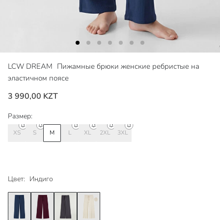
LCW DREAM
Пижамные брюки женские ребристые на
эластичном поясе
3 990,00 KZT
Размер:
XS
S
M
L
XL
2XL
3XL
Цвет:
Индиго