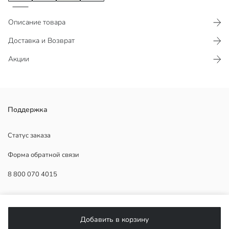
Описание товара
Доставка и Возврат
Акции
Широкие женские пижамные брюки, выполненные из ребристой
Поддержка
ткани с эластичным поясом и регулируемыми завязками.
Статус заказа
Форма обратной связи
Основная Ткань:
8 800 070 4015
Страна происхождения:
Продавец:
Бренд:
ПОМОЩЬ
Пол:
Форма:
Добавить в корзину
Ткань:
Часто задаваемые вопросы