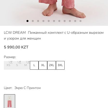
LCW DREAM
Пижамный комплект с U-образным вырезом
и узором для женщин
5 990,00 KZT
Размер:
XS
S
M
L
XL
2XL
3XL
Цвет:
Экрю С Принтом