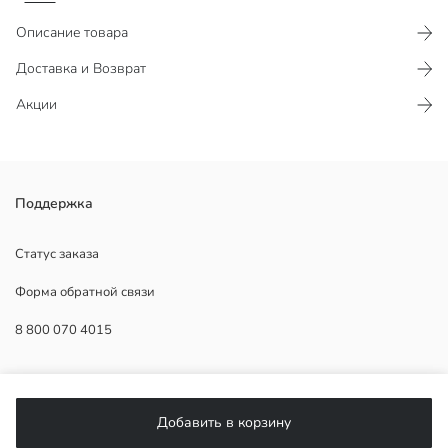
Описание товара
Доставка и Возврат
Акции
Женское платье с круглым вырезом и коротким рукавом,
Поддержка
выполненное из джерси. Узорчатое изделие миди длины без
подкладки.
Статус заказа
Форма обратной связи
8 800 070 4015
Основная Ткань:
Страна происхождения:
Продавец:
ПОМОЩЬ
Бренд:
Пол:
Добавить в корзину
Форма:
Часто задаваемые вопросы