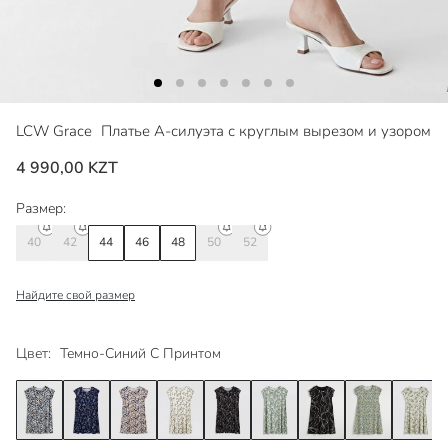
LCW Grace
Платье А-силуэта с круглым вырезом и узором
4 990,00 KZT
Размер:
40
42
44
46
48
50
52
Найдите свой размер
Цвет:
Темно-Синий С Принтом