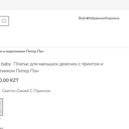
Статус заказа
Pусский
Қазақ
Войти
Избранное
Корзина
м и воротником Питер Пэн
 baby
Платье для малышек девочек с принтом и
тником Питер Пэн
0,00 KZT
Светло-Синий С Принтом
р: