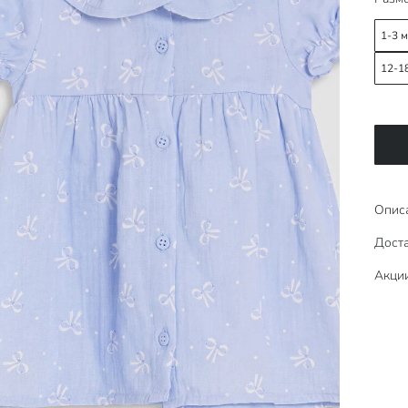
1-3 
12-1
Опис
Доста
Акци