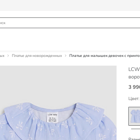
ных
Платье для новорожденных
Платье для малышек девочек с принто
LCW
воро
3 99
Цвет:
Разме