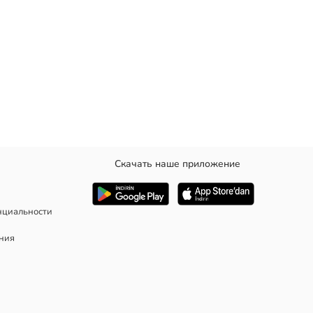
Скачать наше приложение
м и застежкой на пуговицы спереди.
нциальности
ания