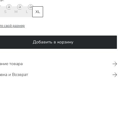
S
M
L
XL
те свой размер
Добавить в корзину
ание товара
вка и Возврат