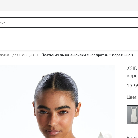
атья - для женщин
Платье из льняной смеси с квадратным воротником
XSI
воро
17 9
Цвет:
Разме