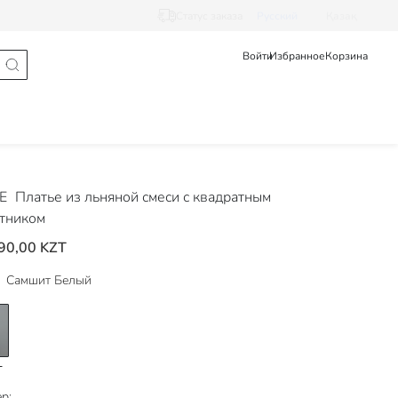
Статус заказа
Pусский
Қазақ
Войти
Избранное
Корзина
DE
Платье из льняной смеси с квадратным
тником
90,00 KZT
Самшит Белый
р: