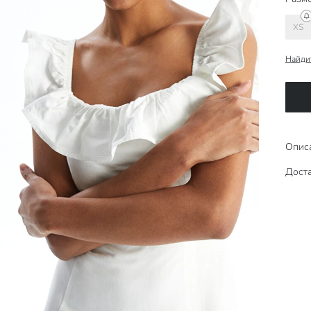
XS
Найди
Опис
Доста