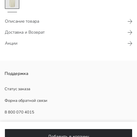
Описание товара
Доставка и Возврат
Акции
женское платье с вырезом с выемкой, с длинным рукавом.
Поддержка
выполнено из фактурной ткани, подол овального кроя. без
подкладки.
Статус заказа
Форма обратной связи
8 800 070 4015
Основная Ткань:
Страна происхождения:
ПОМОЩЬ
Продавец:
Добавить в корзину