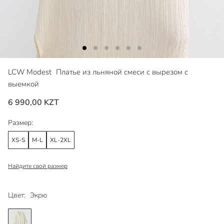
LCW Modest
Платье из льняной смеси с вырезом с
выемкой
6 990,00 KZT
Размер:
XS-S
M-L
XL-2XL
Найдите свой размер
Цвет:
Экрю