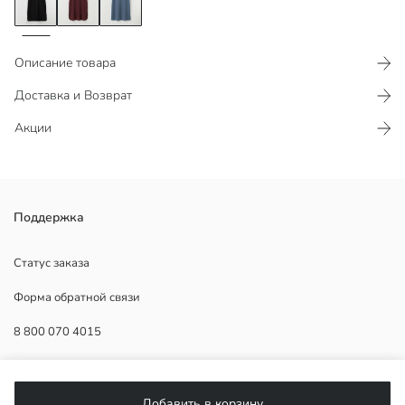
Описание товара
Доставка и Возврат
Акции
Женское платье из муслиновой ткани с высоким содержанием
Поддержка
хлопка, с рубашечным воротником и короткими рукавами. Спереди
имеет застежку на полпуговицы.
Статус заказа
Форма обратной связи
8 800 070 4015
Основная Ткань:
Страна происхождения:
Продавец:
ПОМОЩЬ
Бренд:
Добавить в корзину