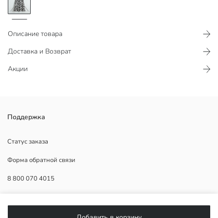
Описание товара
Доставка и Возврат
Акции
Платье-рубашка, которое обеспечивает комфорт благодаря
Поддержка
мягкой фактуре ткани, облегает фигуру за счет застежки на
пуговицы спереди и пояса-саша.
Статус заказа
Форма обратной связи
8 800 070 4015
Основная Ткань:
Страна происхождения:
Продавец:
ПОМОЩЬ
Бренд:
Добавить в корзину