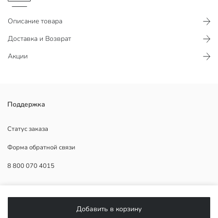
Описание товара
Доставка и Возврат
Акции
Поддержка
1.Подкладка:
Основная Ткань:
Тюль:
Статус заказа
Страна происхождения:
Форма обратной связи
Продавец:
Бренд:
8 800 070 4015
Пол:
Форма:
Ткань:
ПОМОЩЬ
Материал подкладки:
Длина:
Добавить в корзину
Часто задаваемые вопросы