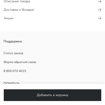
Описание товара
Доставка и Возврат
Акции
Сандалии для малышек девочек с перфорированным верхом и
Поддержка
подвижным ремешком на пятке.
Страна происхождения:
Статус заказа
Продавец:
Форма обратной связи
Бренд:
Пол:
8 800 070 4015
Узор:
Событие:
Вид носка обуви:
ПОМОЩЬ
Способ закрытия обуви:
Добавить в корзину
Часто задаваемые вопросы
Возврат