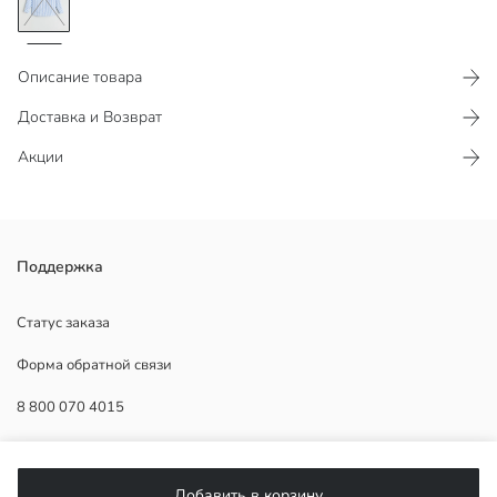
Описание товара
Доставка и Возврат
Акции
Женская рубашка в полоску выполнена из поплиновой ткани из
Поддержка
100% хлопка. Имеет застежку на пуговицы.
Статус заказа
Форма обратной связи
Основная Ткань:
8 800 070 4015
Страна происхождения:
Продавец:
Бренд:
ПОМОЩЬ
Пол:
Добавить в корзину