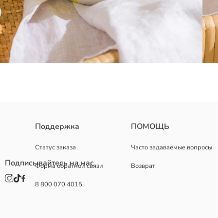
Поддержка
ПОМОЩЬ
Страна происхождения:
Продавец:
Бренд:
Статус заказа
Часто задаваемые вопросы
Пол:
Подписывайтесь на нас
Форма обратной связи
Возврат
Узор:
8 800 070 4015