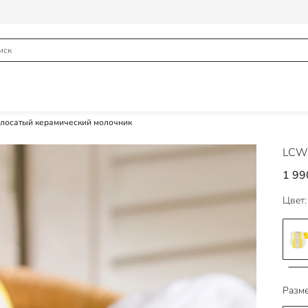
лосатый керамический молочник
LCW
1 99
Цвет:
Разме