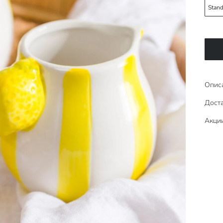
Stand
Опис
Доста
Акци