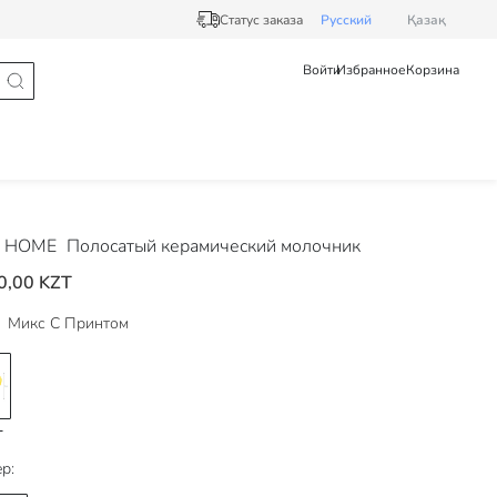
Статус заказа
Pусский
Қазақ
Войти
Избранное
Корзина
 HOME
Полосатый керамический молочник
0,00 KZT
Микс С Принтом
р: