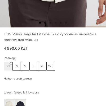
LCW Vision
Regular Fit Рубашка с курортным вырезом в
полоску для мужчин
4 990,00 KZT
Размер:
XS
S
M
L
XL
2XL
Найдите свой размер
Цвет:
Экрю В Полоску