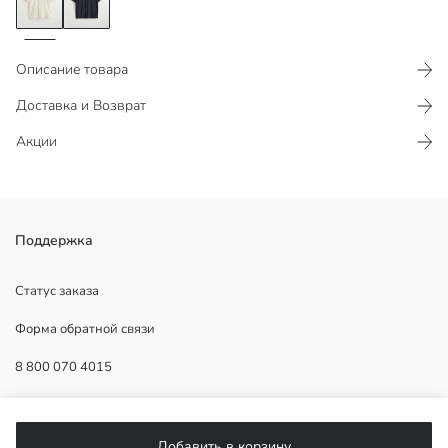
Описание товара
Доставка и Возврат
Акции
Мужская рубашка с курортным вырезом и коротким рукавом имеет
Поддержка
полосатый узор и выполнена с застежкой на пуговицы спереди.
Статус заказа
Форма обратной связи
Основная Ткань:
8 800 070 4015
Страна происхождения:
Продавец:
Бренд:
ПОМОЩЬ
Пол:
Добавить в корзину