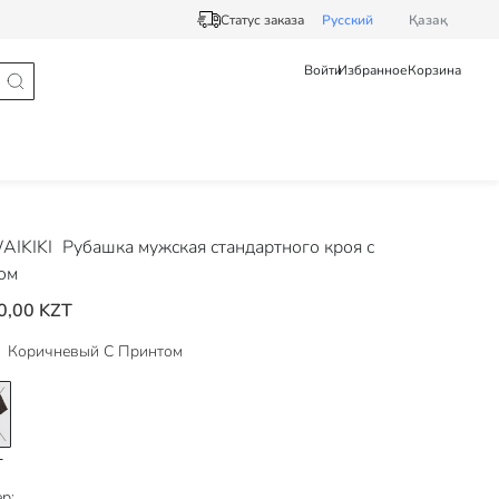
Статус заказа
Pусский
Қазақ
Войти
Избранное
Корзина
AIKIKI
Рубашка мужская стандартного кроя с
ом
0,00 KZT
Коричневый С Принтом
р: