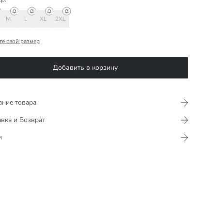
M
L
XL
2XL
те свой размер
Добавить в корзину
ание товара
вка и Возврат
и