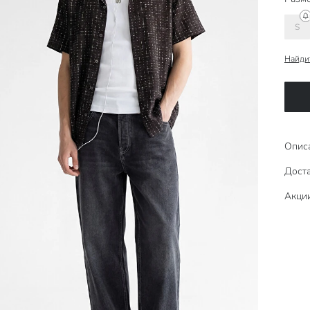
S
Найди
Опис
Доста
Акци