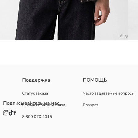
Мужская рубашка с курортным воротником, короткими рукавами и 
Поддержка
ПОМОЩЬ
Статус заказа
Часто задаваемые вопросы
Подписывайтесь на нас
Форма обратной связи
Возврат
Основная Ткань:
Страна происхождения:
8 800 070 4015
Продавец:
Бренд:
Пол:
Форма: