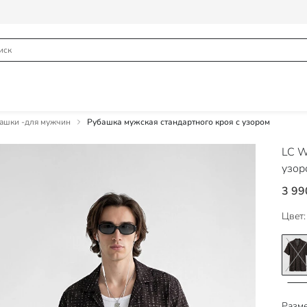
ашки -для мужчин
Рубашка мужская стандартного кроя с узором
LC W
узор
3 99
Цвет:
Разме