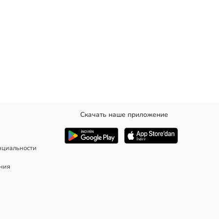
Скачать наше приложение
астежкой на пуговицы.
нциальности
ания