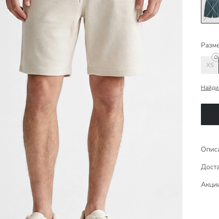
Разме
XS
Найди
Опис
Доста
Акци