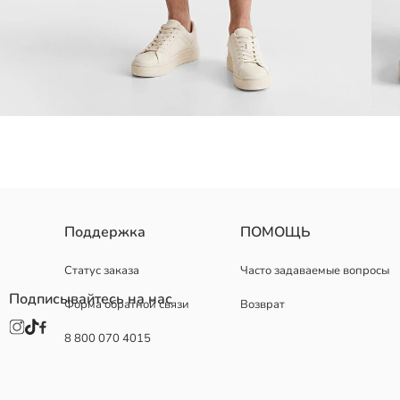
Мужские шорты из вафельной ткани, эластичный пояс и регулиру
Поддержка
ПОМОЩЬ
Статус заказа
Часто задаваемые вопросы
Подписывайтесь на нас
Форма обратной связи
Возврат
Основная Ткань:
Страна происхождения:
8 800 070 4015
Продавец:
Бренд:
Пол:
Форма: