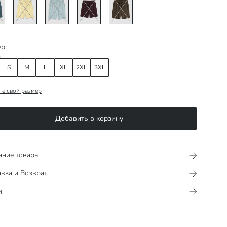
р:
S
M
L
XL
2XL
3XL
те свой размер
Добавить в корзину
ание товара
вка и Возврат
и