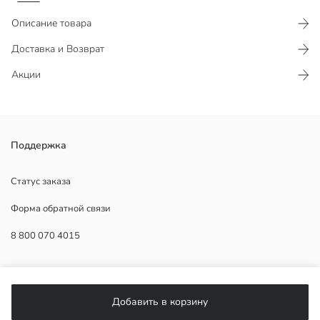
Описание товара
Доставка и Возврат
Акции
Женские шорты из интерлока с эластичным поясом и карманами
Поддержка
по бокам.
Статус заказа
Форма обратной связи
Основная Ткань:
8 800 070 4015
Страна происхождения:
Продавец:
Бренд:
ПОМОЩЬ
Пол:
Форма:
Добавить в корзину
Ткань:
Часто задаваемые вопросы