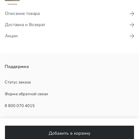
Описание товара
Доставка и Возврат
Акции
На нем изображен перец, рекомендуется ручная мойка. Объем
Поддержка
составляет 570 мл.
Страна происхождения:
Статус заказа
Продавец:
Форма обратной связи
Бренд:
Пол:
8 800 070 4015
Узор:
Материал:
Коллекция:
ПОМОЩЬ
Объем:
Добавить в корзину
Часто задаваемые вопросы