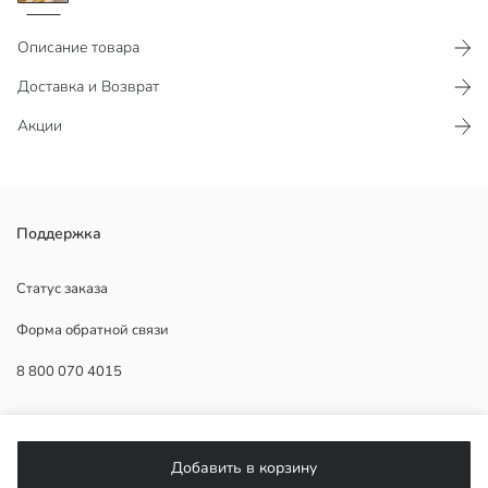
Описание товара
Доставка и Возврат
Акции
Он имеет принтованный дизайн, выполнен из стекла и имеет
Поддержка
объем 180 мл.
Продавец:
Статус заказа
Бренд:
Форма обратной связи
Пол:
Узор:
8 800 070 4015
Материал:
Состав комплекта:
Количество штук:
ПОМОЩЬ
Объем:
Добавить в корзину
Часто задаваемые вопросы