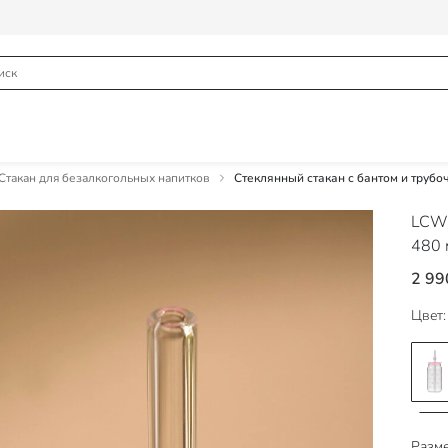
Стакан для безалкогольных напитков
Стеклянный стакан с бантом и трубо
LCW
480 
2 99
Цвет:
Разме