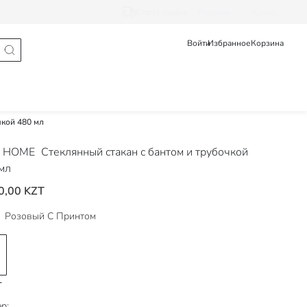
Статус заказа
Pусский
Қазақ
Войти
Избранное
Корзина
чкой 480 мл
 HOME
Стеклянный стакан с бантом и трубочкой
мл
0,00 KZT
Розовый С Принтом
р: