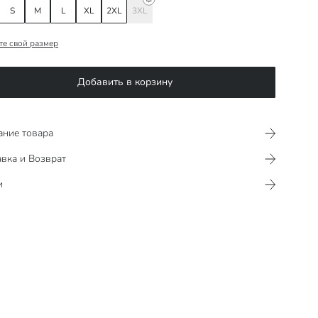
S
M
L
XL
2XL
3XL
те свой размер
Добавить в корзину
ание товара
вка и Возврат
и