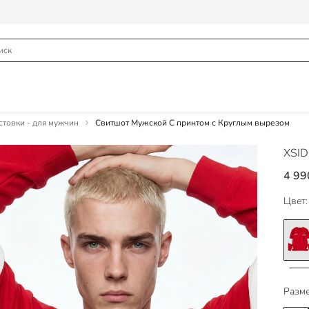
товки - для мужчин
Свитшот Мужской С принтом с Круглым вырезом
XSI
4 99
Цвет:
Разме