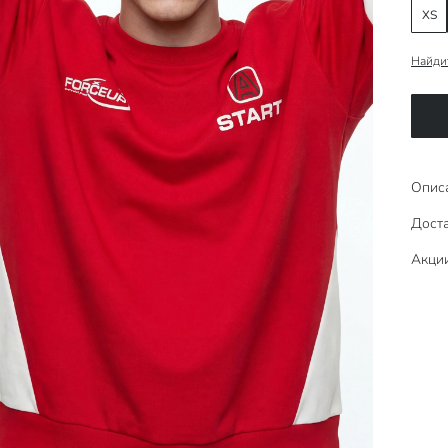
XS
Найди
Опис
Доста
Акци