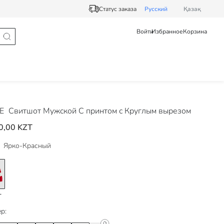
Статус заказа
Pусский
Қазақ
Войти
Избранное
Корзина
DE
Свитшот Мужской С принтом с Круглым вырезом
0,00 KZT
Ярко-Красный
р: