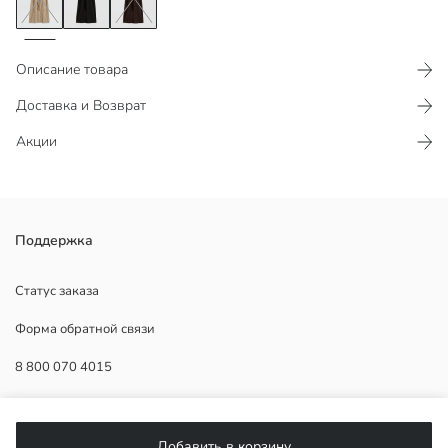
Описание товара
Доставка и Возврат
Акции
Женское платье с круглым вырезом и короткими рукавами. Талия
Поддержка
на поясе, выполнено из текстурированной рашельной ткани.
Статус заказа
Форма обратной связи
Основная Ткань:
8 800 070 4015
Страна происхождения:
Продавец:
Бренд:
ПОМОЩЬ
Пол:
Добавить в корзину