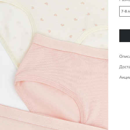
7-8 л
Опис
Доста
Акци