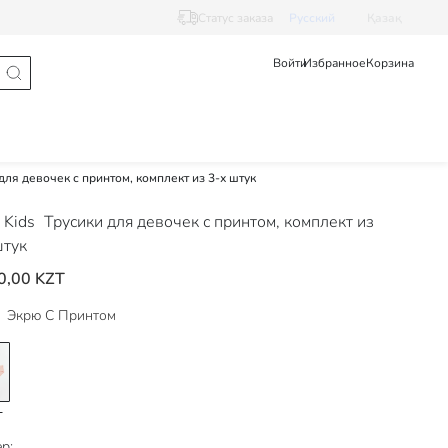
Статус заказа
Pусский
Қазақ
Войти
Избранное
Корзина
для девочек с принтом, комплект из 3-х штук
 Kids
Трусики для девочек с принтом, комплект из
штук
0,00 KZT
Экрю С Принтом
р: