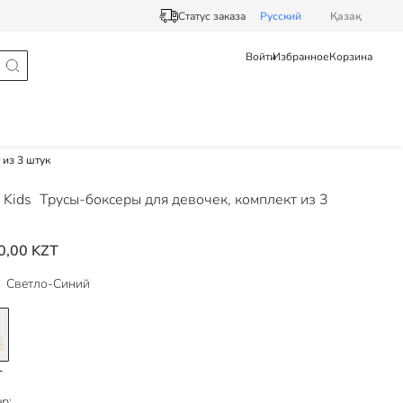
Статус заказа
Pусский
Қазақ
Войти
Избранное
Корзина
 из 3 штук
 Kids
Трусы-боксеры для девочек, комплект из 3
0,00 KZT
Светло-Синий
р: