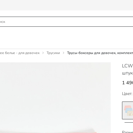
е белье - для девочек
Трусики
Трусы-боксеры для девочек, комплект
LCW
штук
1 49
Цвет:
Разме