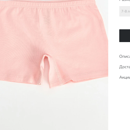
7-8 л
Опис
Доста
Акци