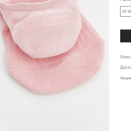
27-2
Опис
Доста
Акци