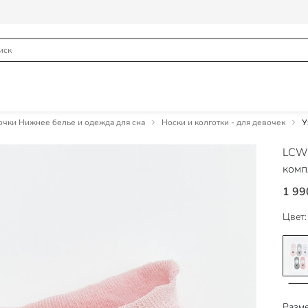
чки Нижнее белье и одежда для сна
Носки и колготки - для девочек
У
LCW
комп
1 99
Цвет:
Разме