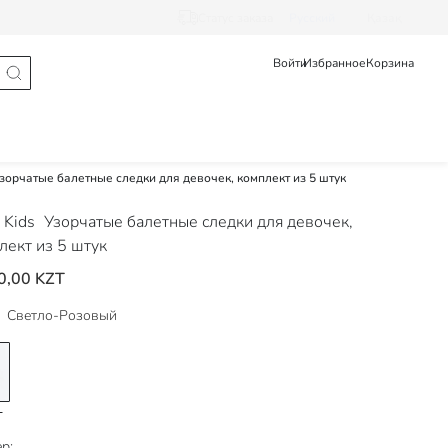
Статус заказа
Pусский
Қазақ
Войти
Избранное
Корзина
зорчатые балетные следки для девочек, комплект из 5 штук
 Kids
Узорчатые балетные следки для девочек,
лект из 5 штук
0,00 KZT
Светло-Розовый
р: