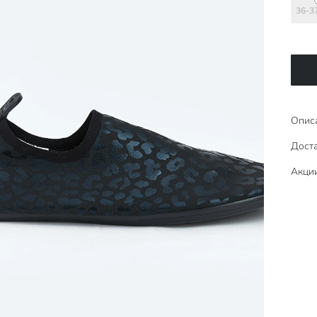
36-3
Опис
Доста
Акци