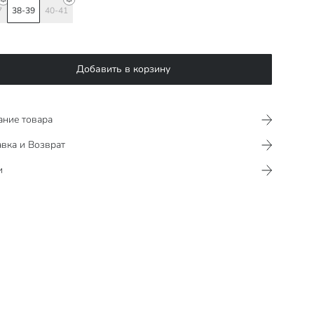
7
38-39
40-41
Добавить в корзину
ание товара
вка и Возврат
и