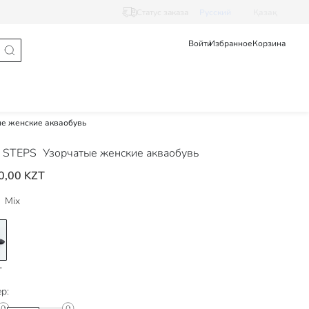
Статус заказа
Pусский
Қазақ
Войти
Избранное
Корзина
е женские акваобувь
 STEPS
Узорчатые женские акваобувь
0,00 KZT
Mix
р: