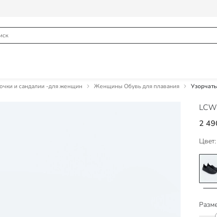
чки и сандалии -для женщин
Женщины Обувь для плавания
Узорчаты
LCW
2 49
Цвет:
Разме