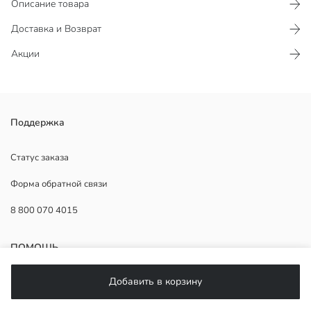
Описание товара
Доставка и Возврат
Акции
Поддержка
Основная Ткань:
Подкладка:
Продавец:
Статус заказа
Бренд:
Форма обратной связи
Пол:
Ткань:
8 800 070 4015
Размер продукта:
ПОМОЩЬ
Добавить в корзину
Часто задаваемые вопросы
Возврат