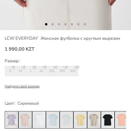
LCW EVERYDAY
Женская футболка с круглым вырезом
1 990,00 KZT
Размер:
S
M
L
XL
2XL
3XL
4XL
Найдите свой размер
Цвет:
Сиреневый