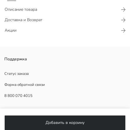
Описание товара
Доставка и Возврат
Акции
Женская футболка с круглым вырезом и короткими рукавами.
Поддержка
Изделие стандартного кроя, выполнено из 100% хлопка.
Статус заказа
Форма обратной связи
Основная Ткань:
8 800 070 4015
Страна происхождения:
Продавец:
Бренд:
ПОМОЩЬ
Пол:
Форма:
Добавить в корзину
Часто задаваемые вопросы