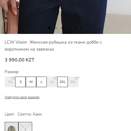
LCW Vision
Женская рубашка из ткани добби с
воротником на завязках
3 990,00 KZT
Размер:
XS
S
M
L
XL
2XL
3XL
Найдите свой размер
Цвет:
Светло-Хаки