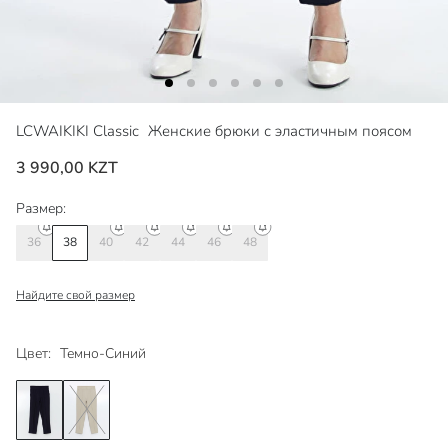
LCWAIKIKI Classic
Женские брюки с эластичным поясом
3 990,00 KZT
Размер:
36
38
40
42
44
46
48
Найдите свой размер
Цвет:
Темно-Синий