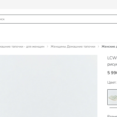
шние тапочки - для женщин
Женщины Домашние тапочки
Женские д
LCW
рису
5 99
Цвет:
Разме