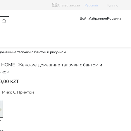
Статус заказа
Pусский
Қазақ
Войти
Избранное
Корзина
омашние тапочки с бантом и рисунком
 HOME
Женские домашние тапочки с бантом и
нком
0,00 KZT
Микс С Принтом
р: